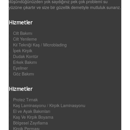
düşündüğünüzden yok saydığınız pek çok problemi su
yüzüne çıkartır ve size bir güzellik demetiyle mutluluk sunarız.
Hizmetler
Cilt Bakımı
Cilt Yenileme
Kıl Tekniği Kaş / Microblading
İpek Kirpik
Dudak Kontür
Erkek Bakımı
Eyeliner
Göz Bakımı
Hizmetler
Protez Tırnak
Kaş Laminasyonu / Kirpik Laminasyonu
El ve Ayak Bakımları
Kaş Ve Kirpik Boyama
Bölgesel Zayıflama
Kirpik Perması