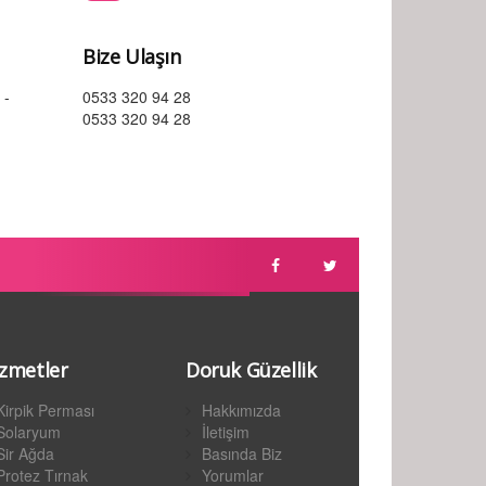
Bize Ulaşın
 -
0533 320 94 28
0533 320 94 28
zmetler
Doruk Güzellik
Kirpik Perması
Hakkımızda
Solaryum
İletişim
Sir Ağda
Basında Biz
Protez Tırnak
Yorumlar