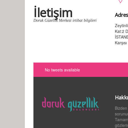
İletişim
Adres
Doruk Güzellik Merkezi irtibat bilgileri
Zeytin
Kat:2 D
İSTANB
Karşısı
No tweets available
Hakk
Bizden 
sorunu
Tamamen
gözleri