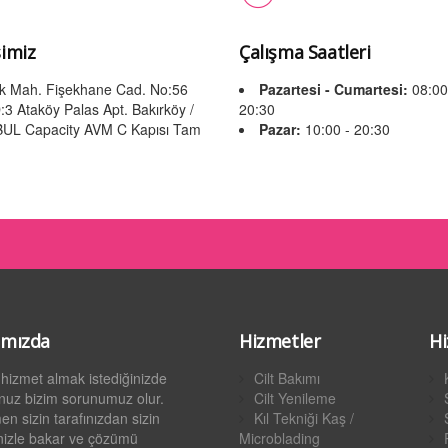
imiz
Çalışma Saatleri
lik Mah. Fişekhane Cad. No:56
Pazartesi - Cumartesi:
08:00
:3 Ataköy Palas Apt. Bakırköy /
20:30
UL Capacity AVM C Kapısı Tam
Pazar:
10:00 - 20:30
ımızda
Hizmetler
Hi
hizmet almak istediğinizde
Cilt Bakımı
nuz bizim sorunumuz olur.
Cilt Yenileme
 sizin tarafınızdan sizin
Kıl Tekniği Kaş /
nizle bakar ve çözümü
Microblading