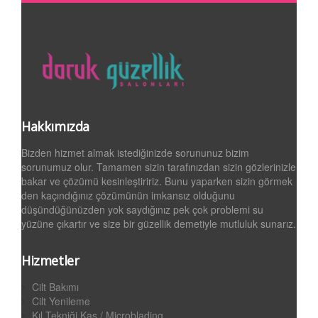
Hakkımızda
Bizden hizmet almak istediğinizde sorununuz bizim
sorunumuz olur. Tamamen sizin tarafınızdan sizin gözlerinizle
bakar ve çözümü kesinleştiririz. Bunu yaparken sizin görmek
den kaçındığınız çözümünün imkansız olduğunu
düşündüğünüzden yok saydığınız pek çok problemi su
yüzüne çıkartır ve size bir güzellik demetiyle mutluluk sunarız.
Hizmetler
Cilt Bakımı
Cilt Yenileme
Kıl Tekniği Kaş / Microblading