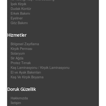
İpek Kirpik
Dudak Kontür
Erkek Bakımı
Eyeliner
Göz Bakımı
Hizmetler
Bölgesel Zayıflama
Kirpik Perması
Solaryum
Sir Ağda
Protez Tırnak
Kaş Laminasyonu / Kirpik Laminasyonu
El ve Ayak Bakımları
Kaş Ve Kirpik Boyama
Doruk Güzellik
Hakkımızda
İletişim