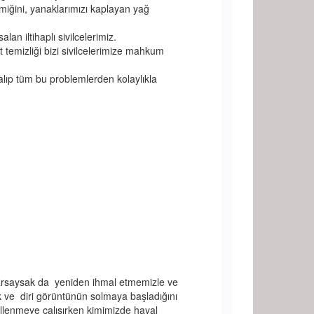
miğini, yanaklarımızı kaplayan yağ
an iltihaplı sivilcelerimiz.
t temizliği bizi sivilcelerimize mahkum
lıp tüm bu problemlerden kolaylıkla
arsaysak da yeniden ihmal etmemizle ve
k ve diri görüntünün solmaya başladığını
lenmeye çalışırken kimimizde hayal