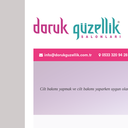
info@dorukguzellik.com.tr
0533 320 94 28
Cilt bakımı yapmak ve cilt bakımı yaparken uygun olan 