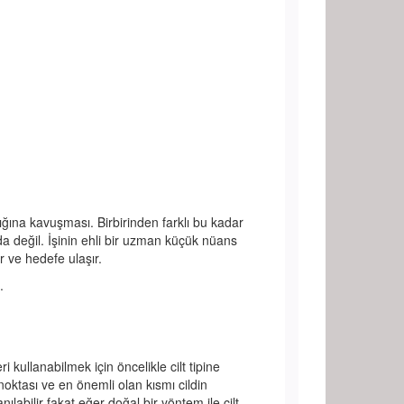
ğına kavuşması. Birbirinden farklı bu kadar
a değil. İşinin ehli bir uzman küçük nüans
er ve hedefe ulaşır.
.
kullanabilmek için öncelikle cilt tipine
noktası ve en önemli olan kısmı cildin
nılabilir fakat eğer doğal bir yöntem ile cilt