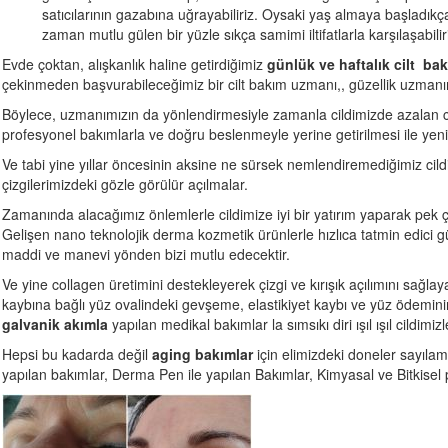
satıcılarının gazabına uğrayabiliriz. Oysaki yaş almaya başladıkça
zaman mutlu gülen bir yüzle sıkça samimi iltifatlarla karşılaşabilir
Evde çoktan, alışkanlık haline getirdiğimiz
günlük ve haftalık cilt
bak
çekinmeden başvurabileceğimiz bir cilt bakım uzmanı,, güzellik uzmanı
Böylece, uzmanımızın da yönlendirmesiyle zamanla cildimizde azalan c
profesyonel bakımlarla ve doğru beslenmeyle yerine getirilmesi ile yeni
Ve tabi yine yıllar öncesinin aksine ne sürsek nemlendiremediğimiz cild
çizgilerimizdeki gözle görülür açılmalar.
Zamanında alacağımız önlemlerle cildimize iyi bir yatırım yaparak pek 
Gelişen nano teknolojik derma kozmetik ürünlerle hızlıca tatmin edici
maddi ve manevi yönden bizi mutlu edecektir.
Ve yine collagen üretimini destekleyerek çizgi ve kırışık açılımını sağl
kaybına bağlı yüz ovalindeki gevşeme, elastikiyet kaybı ve yüz ödeminin
galvanik akımla
yapılan medikal bakımlar la sımsıkı diri ışıl ışıl cildim
Hepsi bu kadarda değil
aging bakımlar
için elimizdeki doneler sayıla
yapılan bakımlar, Derma Pen ile yapılan Bakımlar, Kimyasal ve Bitkisel 