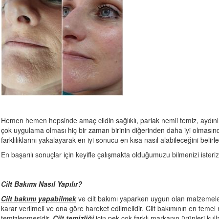
Hemen hemen hepsinde amaç cildin sağlıklı, parlak nemli temiz, aydınlı
çok uygulama olması hiç bir zaman birinin diğerinden daha iyi olmasınd
farklılıklarını yakalayarak en iyi sonucu en kısa nasıl alabileceğini belirl
En başarılı sonuçlar için keyifle çalışmakta olduğumuzu bilmenizi isteriz
Cilt Bakımı Nasıl Yapılır?
Cilt bakımı yapabilmek
ve cilt bakımı yaparken uygun olan malzemeleri 
karar verilmeli ve ona göre hareket edilmelidir. Cilt bakımının en temel 
temizlenmesidir.
Cilt temizliği
için pek çok farklı markanın ürünleri kulla