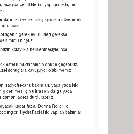
, aşağıda belirttiklerimi yaptığımızda; her
iz.
ımları
mızın ve her sıkıştığımızda güvenerek
mız olması.
ollagenin gerek ev ürünleri gerekse
den mutlu bir yüz.
imizin kolaylıkla nemlenmesiyle ince
çok estetik müdahalenin önüne geçebiliriz.
 güzel sonuçlara kavuşuyor olabilmemiz
ayan radyofrekans bakımları, yaşa yada kilo
 giderilmesi için
ultrason dalga
yada
izle zamanı adeta durdurabilriz.
mayacak kadar fazla. Derma Roller ile
peelingler,
HydraFacial
ile yapılan bakımlar