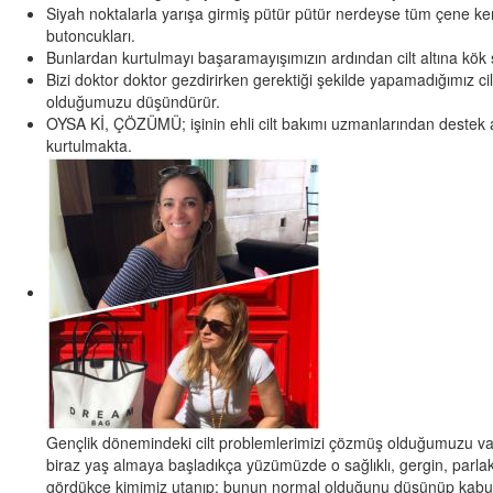
Siyah noktalarla yarışa girmiş pütür pütür nerdeyse tüm çene ke
butoncukları.
Bunlardan kurtulmayı başaramayışımızın ardından cilt altına kök sal
Bizi doktor doktor gezdirirken gerektiği şekilde yapamadığımız cil
olduğumuzu düşündürür.
OYSA Kİ, ÇÖZÜMÜ; işinin ehli cilt bakımı uzmanlarından destek a
kurtulmakta.
Gençlik dönemindeki cilt problemlerimizi çözmüş olduğumuzu v
biraz yaş almaya başladıkça yüzümüzde o sağlıklı, gergin, parla
gördükçe kimimiz utanıp; bunun normal olduğunu düşünüp kabul